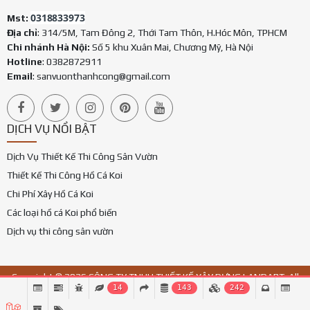
0318833973
Mst:
Địa chỉ
: 314/5M, Tam Đông 2, Thới Tam Thôn, H.Hóc Môn, TPHCM
Chi nhánh Hà Nội:
Số 5 khu Xuân Mai, Chương Mỹ, Hà Nội
Hotline
: 0382872911
Email
:
sanvuonthanhcong@gmail.com
DỊCH VỤ NỔI BẬT
Dịch Vụ Thiết Kế Thi Công Sân Vườn
Thiết Kế Thi Công Hồ Cá Koi
Chi Phí Xây Hồ Cá Koi
Các loại hồ cá Koi phổ biến
Dịch vụ thi công sân vườn
Copyright © 2026 CÔNG TY TNHH THIẾT KẾ XÂY DỰNG LANDART. All
14
143
242
Rights Reverved.