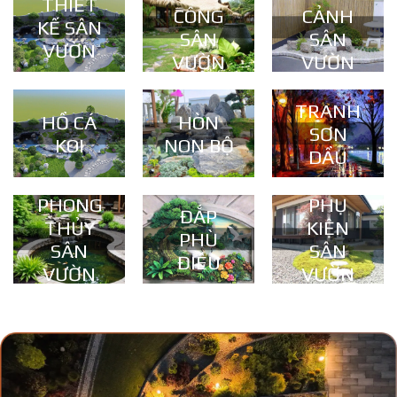
THIẾT
CÔNG
CẢNH
KẾ SÂN
SÂN
SÂN
VƯỜN
VƯỜN
VƯỜN
TRANH
HỒ CÁ
HÒN
SƠN
KOI
NON BỘ
DẦU
PHONG
PHỤ
ĐẮP
THỦY
KIỆN
PHÙ
SÂN
SÂN
ĐIÊU
VƯỜN
VƯỜN