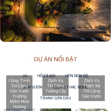
DỰ ÁN NỔI BẬT
All
HỒ CÁ KOI
HÒN NON BỘ
Công Trình
Dịch Vụ
Dịch Vụ
Thi Công
Thi Công
Thiết Kế
SÂN VƯỜN
TƯỜNG THÁC NƯỚC
Sân Vườn
Tường Cây
Thi Công
Trường
Sân Vườn
TRANH SƠN DẦU
Mầm Non
Hương