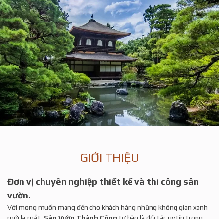
GIỚI THIỆU
Đơn vị chuyên nghiệp thiết kế và thi công sân
vườn.
Với mong muốn mang đến cho khách hàng những không gian xanh
mới lạ mắt,
Sân Vườn Thành Công
tự hào là đối tác uy tín trong