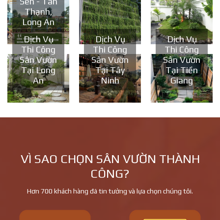
Sen - Tân
Thạnh,
Long An
Dịch Vụ
Dịch Vụ
Dịch Vụ
Thi Công
Thi Công
Thi Công
Sân Vườn
Sân Vườn
Sân Vườn
Tại Long
Tại Tây
Tại Tiền
An
Ninh
Giang
VÌ SAO CHỌN SÂN VƯỜN THÀNH
CÔNG?
Hơn 700 khách hàng đã tin tưởng và lựa chọn chúng tôi.