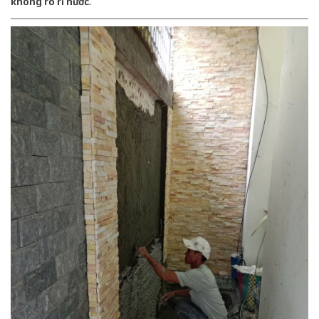
không rò rỉ nước
.