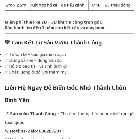
2m x 2.5m
Kết hợp hồ cá + đá tiểu cảnh
Từ 18 – 25 triệu đồng
Miễn phí thiết kế 2D – 3D khi thi công trọn gói.
Bảo hành lên đến 3 năm cho kết cấu và máy bơm.
💚 Cam Kết Từ Sân Vườn Thành Công
✅ Tư vấn kỹ – báo giá minh bạch
✅ Đúng bản vẽ – đúng tiến độ
✅ Hỗ trợ bảo trì – vệ sinh định kỳ
✅ Chất lượng đi đôi với thẩm mỹ
Liên Hệ Ngay Để Biến Góc Nhỏ Thành Chốn
Bình Yên
📍
Sân vườn Thành Công
– Thi công tường thác nước mini trọn gói
toàn quốc
📞
Hotline/Zalo:
0382872911