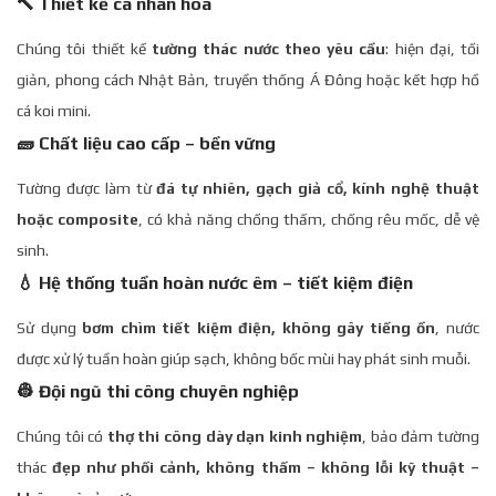
🔨 Thiết kế cá nhân hóa
Chúng tôi thiết kế
tường thác nước theo yêu cầu
: hiện đại, tối
giản, phong cách Nhật Bản, truyền thống Á Đông hoặc kết hợp hồ
cá koi mini.
🧱 Chất liệu cao cấp – bền vững
Tường được làm từ
đá tự nhiên, gạch giả cổ, kính nghệ thuật
hoặc composite
, có khả năng chống thấm, chống rêu mốc, dễ vệ
sinh.
💧 Hệ thống tuần hoàn nước êm – tiết kiệm điện
Sử dụng
bơm chìm tiết kiệm điện, không gây tiếng ồn
, nước
được xử lý tuần hoàn giúp sạch, không bốc mùi hay phát sinh muỗi.
👷 Đội ngũ thi công chuyên nghiệp
Chúng tôi có
thợ thi công dày dạn kinh nghiệm
, bảo đảm tường
thác
đẹp như phối cảnh, không thấm – không lỗi kỹ thuật –