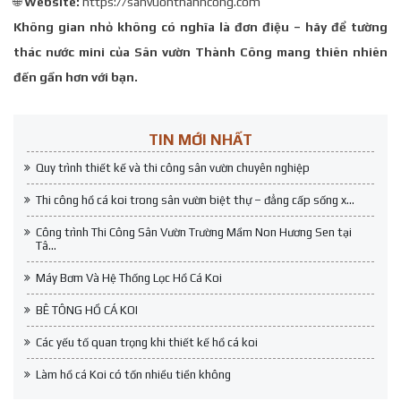
🌐
Website:
https://sanvuonthanhcong.com
Không gian nhỏ không có nghĩa là đơn điệu – hãy để tường
thác nước mini của Sân vườn Thành Công mang thiên nhiên
đến gần hơn với bạn.
TIN MỚI NHẤT
Quy trình thiết kế và thi công sân vườn chuyên nghiệp
Thi công hồ cá koi trong sân vườn biệt thự – đẳng cấp sống x...
Công trình Thi Công Sân Vườn Trường Mầm Non Hương Sen tại
Tâ...
Máy Bơm Và Hệ Thống Lọc Hồ Cá Koi
BÊ TÔNG HỒ CÁ KOI
Các yếu tố quan trọng khi thiết kế hồ cá koi
Làm hồ cá Koi có tốn nhiều tiền không