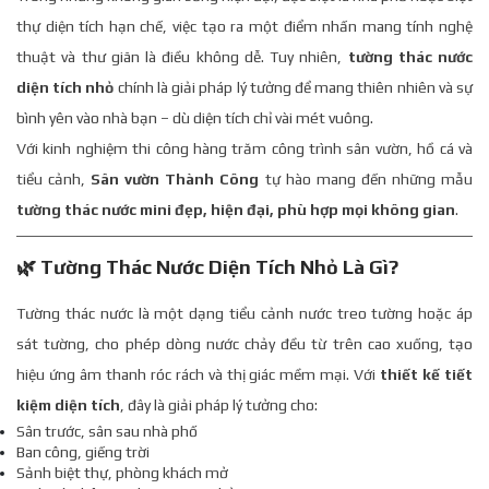
thự diện tích hạn chế, việc tạo ra một điểm nhấn mang tính nghệ
thuật và thư giãn là điều không dễ. Tuy nhiên,
tường thác nước
diện tích nhỏ
chính là giải pháp lý tưởng để mang thiên nhiên và sự
bình yên vào nhà bạn – dù diện tích chỉ vài mét vuông.
Với kinh nghiệm thi công hàng trăm công trình sân vườn, hồ cá và
tiểu cảnh,
Sân vườn Thành Công
tự hào mang đến những mẫu
tường thác nước mini đẹp, hiện đại, phù hợp mọi không gian
.
🌿 Tường Thác Nước Diện Tích Nhỏ Là Gì?
Tường thác nước là một dạng tiểu cảnh nước treo tường hoặc áp
sát tường, cho phép dòng nước chảy đều từ trên cao xuống, tạo
hiệu ứng âm thanh róc rách và thị giác mềm mại. Với
thiết kế tiết
kiệm diện tích
, đây là giải pháp lý tưởng cho:
Sân trước, sân sau nhà phố
Ban công, giếng trời
Sảnh biệt thự, phòng khách mở