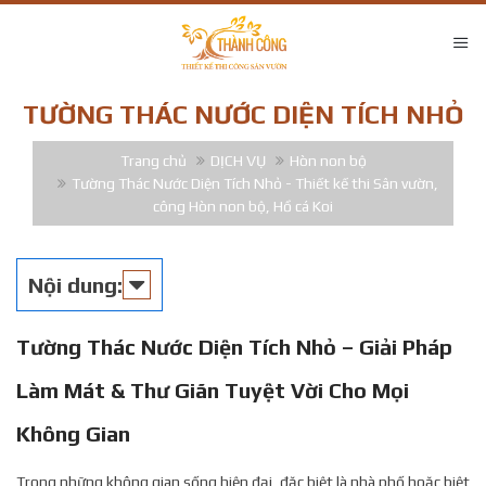
TƯỜNG THÁC NƯỚC DIỆN TÍCH NHỎ
Trang chủ
DỊCH VỤ
Hòn non bộ
Tường Thác Nước Diện Tích Nhỏ - Thiết kế thi Sân vườn,
công Hòn non bộ, Hồ cá Koi
Nội dung:
Tường Thác Nước Diện Tích Nhỏ – Giải Pháp
Làm Mát & Thư Giãn Tuyệt Vời Cho Mọi
Không Gian
Trong những không gian sống hiện đại, đặc biệt là nhà phố hoặc biệt