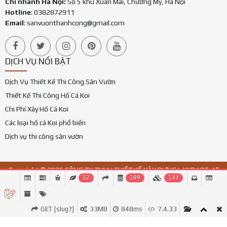
Chi nhánh Hà Nội:
Số 5 khu Xuân Mai, Chương Mỹ, Hà Nội
Hotline
: 0382872911
Email
:
sanvuonthanhcong@gmail.com
DỊCH VỤ NỔI BẬT
Dịch Vụ Thiết Kế Thi Công Sân Vườn
Thiết Kế Thi Công Hồ Cá Koi
Chi Phí Xây Hồ Cá Koi
Các loại hồ cá Koi phổ biến
Dịch vụ thi công sân vườn
Copyright © 2026 CÔNG TY TNHH THIẾT KẾ XÂY DỰNG LANDART. All
12
109
133
Rights Reverved.
GET {slug?}
33MB
848ms
7.4.33