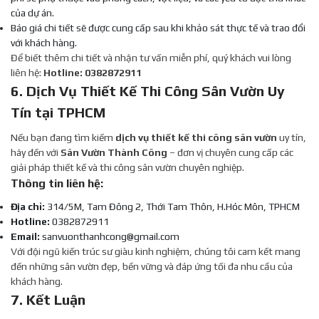
của dự án.
Báo giá chi tiết sẽ được cung cấp sau khi khảo sát thực tế và trao đổi
với khách hàng.
Để biết thêm chi tiết và nhận tư vấn miễn phí, quý khách vui lòng
liên hệ:
Hotline: 0382872911
6. Dịch Vụ Thiết Kế Thi Công Sân Vườn Uy
Tín tại TPHCM
Nếu bạn đang tìm kiếm
dịch vụ thiết kế thi công sân vườn
uy tín,
hãy đến với
Sân Vườn Thành Công
– đơn vị chuyên cung cấp các
giải pháp thiết kế và thi công sân vườn chuyên nghiệp.
Thông tin liên hệ:
Địa chỉ:
314/5M, Tam Đông 2, Thới Tam Thôn, H.Hóc Môn, TPHCM
Hotline:
0382872911
Email:
sanvuonthanhcong@gmail.com
Với đội ngũ kiến trúc sư giàu kinh nghiệm, chúng tôi cam kết mang
đến những sân vườn đẹp, bền vững và đáp ứng tối đa nhu cầu của
khách hàng.
7. Kết Luận