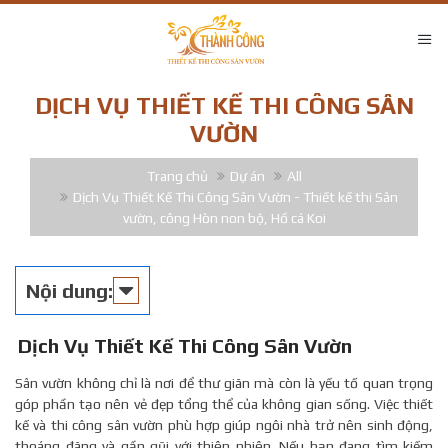
DỊCH VỤ THIẾT KẾ THI CÔNG SÂN
VƯỜN
Trang chủ
Dự án
All
Dịch Vụ Thiết Kế Thi Công Sân Vườn - Thiết kế thi Sân
vườn, công Hòn non bộ, Hồ cá Koi
Nội dung:
Dịch Vụ Thiết Kế Thi Công Sân Vườn
Sân vườn không chỉ là nơi để thư giãn mà còn là yếu tố quan trọng
góp phần tạo nên vẻ đẹp tổng thể của không gian sống. Việc thiết
kế và thi công sân vườn phù hợp giúp ngôi nhà trở nên sinh động,
thoáng đãng và gần gũi với thiên nhiên. Nếu bạn đang tìm kiếm