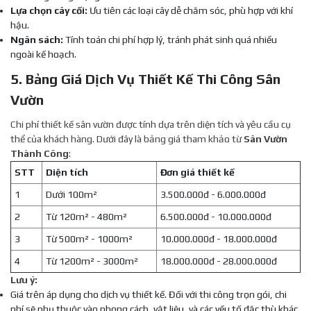
Lựa chọn cây cối:
Ưu tiên các loại cây dễ chăm sóc, phù hợp với khí
hậu.
Ngân sách:
Tính toán chi phí hợp lý, tránh phát sinh quá nhiều
ngoài kế hoạch.
5. Bảng Giá Dịch Vụ Thiết Kế Thi Công Sân
Vườn
Chi phí thiết kế sân vườn được tính dựa trên diện tích và yêu cầu cụ
thể của khách hàng. Dưới đây là bảng giá tham khảo từ
Sân Vườn
Thành Công
:
STT
Diện tích
Đơn giá thiết kế
1
Dưới 100m²
3.500.000đ - 6.000.000đ
2
Từ 120m² - 480m²
6.500.000đ - 10.000.000đ
3
Từ 500m² - 1000m²
10.000.000đ - 18.000.000đ
4
Từ 1200m² - 3000m²
18.000.000đ - 28.000.000đ
Lưu ý:
Giá trên áp dụng cho dịch vụ thiết kế. Đối với thi công trọn gói, chi
phí sẽ phụ thuộc vào phong cách, vật liệu, và các yếu tố đặc thù khác