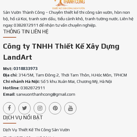
Sân Vườn Thành Công – Chuyên thiết kế thi công sân vườn, hòn non
bộ, hồ cá Koi, tranh sơn dầu, tiểu cảnh khô, tranh tường nước. Liên hệ
ngay: 0382872911 để nhận tư vấn chuyên nghiệp.
THÔNG TIN LIÊN HỆ
Công ty TNHH Thiết Kế Xây Dựng
LandArt
0318833973
Mst:
Địa chỉ
: 314/5M, Tam Đông 2, Thới Tam Thôn, H.Hóc Môn, TPHCM
Chi nhánh Hà Nội:
Số 5 khu Xuân Mai, Chương Mỹ, Hà Nội
Hotline
: 0382872911
Email
:
sanvuonthanhcong@gmail.com
DỊCH VỤ NỔI BẬT
Dịch Vụ Thiết Kế Thi Công Sân Vườn