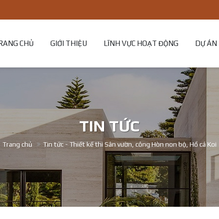
RANG CHỦ
GIỚI THIỆU
LĨNH VỰC HOẠT ĐỘNG
DỰ ÁN
TIN TỨC
Trang chủ
Tin tức - Thiết kế thi Sân vườn, công Hòn non bộ, Hồ cá Koi