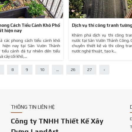
hong Cách Tiểu Cảnh Khô Phổ
Dịch vụ thi công tranh tườn
ất hiện nay
Khám phá dịch vụ thi công tra
á các phong cách tiểu cảnh khô
nước tại Sân Vườn Thành Công. 
n hiện nay tại Sân Vườn Thành
chuyên thiết kế và thi công tr
 tiểu cảnh đá tự nhiên đến tiểu
nước nghệ thuật, tạo k...
à cây cối khô,...
8
9
10
...
26
27
›
THÔNG TIN LIÊN HỆ
D
Công ty TNHH Thiết Kế Xây
T
Dựng LandArt