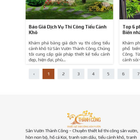
Báo Giá Dịch Vụ Thi Công Tiểu Cảnh
Top 6 p
Khô
Biến nh
Khám phá bảng giá dịch vụ thi công tiểu
Khám ph
cảnh khô từ Sân Vườn Thành Công. Chúng
phổ biế
tôi cung cấp giải pháp thiết kế tiểu cảnh
Công. Từ
đẹp, hiện đại, phù...
cảnh sỏi v
‹
1
2
3
4
5
6
7
Sân Vườn Thành Công – Chuyên thiết kế thi công sân vườn,
hòn non bộ, hồ cá Koi, tranh sơn dầu, tiểu cảnh khô, tranh