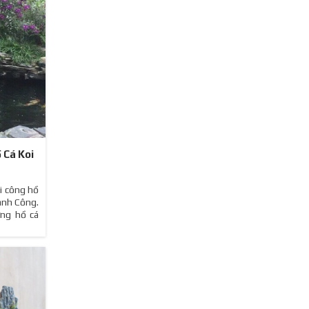
 Cá Koi
i công hồ
ành Công.
ựng hồ cá