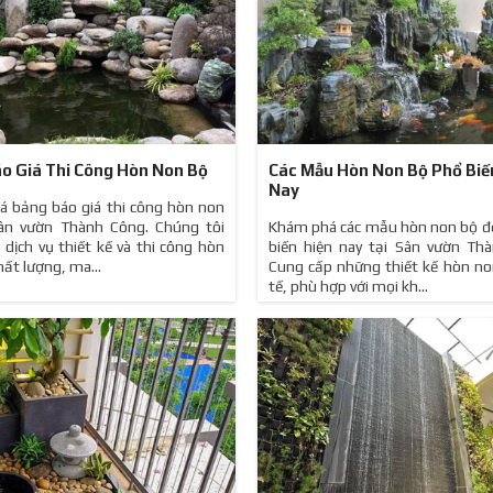
o Giá Thi Công Hòn Non Bộ
Các Mẫu Hòn Non Bộ Phổ Biế
Nay
 bảng báo giá thi công hòn non
Sân vườn Thành Công. Chúng tôi
Khám phá các mẫu hòn non bộ đ
 dịch vụ thiết kế và thi công hòn
biến hiện nay tại Sân vườn Th
ất lượng, ma...
Cung cấp những thiết kế hòn no
tế, phù hợp với mọi kh...