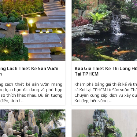
ng Cách Thiết Kế Sân Vườn
Báo Giá Thiết Kế Thi Công Hồ
n
Tại TPHCM
ng cách thiết kế sân vườn mang
Khám phá bảng giá thiết kế và th
ng lựa chọn đa dạng và phù hợp
cá Koi tại TPHCM từ Sân vườn Th
u sở thích khác nhau. Dù ấn tượng
Chuyên cung cấp dịch vụ xây d
điển, tinh t...
Koi đẹp, bền vững,...