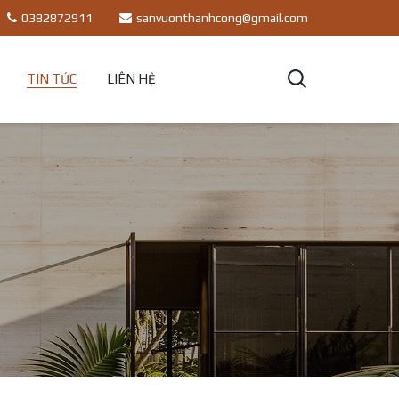
0382872911
sanvuonthanhcong@gmail.com
TIN TỨC
LIÊN HỆ