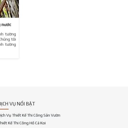
g nước
nh tường
Chúng tôi
anh tường
DỊCH VỤ NỔI BẬT
ịch Vụ Thiết Kế Thi Công Sân Vườn
hiết Kế Thi Công Hồ Cá Koi