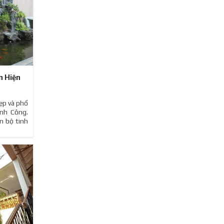
n Hiện
ẹp và phổ
ành Công.
n bộ tinh