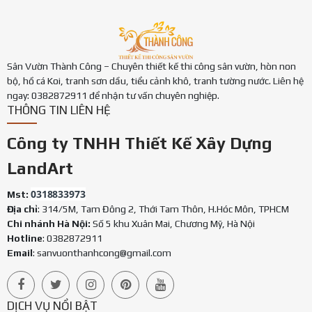
Sân Vườn Thành Công – Chuyên thiết kế thi công sân vườn, hòn non
bộ, hồ cá Koi, tranh sơn dầu, tiểu cảnh khô, tranh tường nước. Liên hệ
ngay: 0382872911 để nhận tư vấn chuyên nghiệp.
THÔNG TIN LIÊN HỆ
Công ty TNHH Thiết Kế Xây Dựng
LandArt
0318833973
Mst:
Địa chỉ
: 314/5M, Tam Đông 2, Thới Tam Thôn, H.Hóc Môn, TPHCM
Chi nhánh Hà Nội:
Số 5 khu Xuân Mai, Chương Mỹ, Hà Nội
Hotline
: 0382872911
Email
:
sanvuonthanhcong@gmail.com
DỊCH VỤ NỔI BẬT