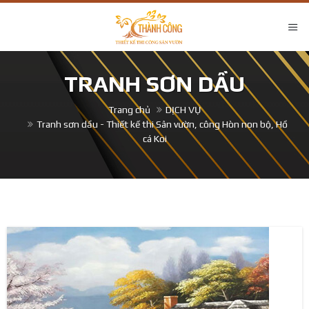
TRANH SƠN DẦU
Trang chủ
DỊCH VỤ
Tranh sơn dầu - Thiết kế thi Sân vườn, công Hòn non bộ, Hồ
cá Koi