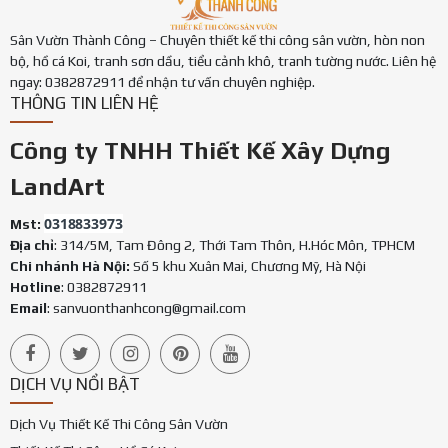
Sân Vườn Thành Công – Chuyên thiết kế thi công sân vườn, hòn non
bộ, hồ cá Koi, tranh sơn dầu, tiểu cảnh khô, tranh tường nước. Liên hệ
ngay: 0382872911 để nhận tư vấn chuyên nghiệp.
THÔNG TIN LIÊN HỆ
Công ty TNHH Thiết Kế Xây Dựng
LandArt
0318833973
Mst:
Địa chỉ
: 314/5M, Tam Đông 2, Thới Tam Thôn, H.Hóc Môn, TPHCM
Chi nhánh Hà Nội:
Số 5 khu Xuân Mai, Chương Mỹ, Hà Nội
Hotline
: 0382872911
Email
:
sanvuonthanhcong@gmail.com
DỊCH VỤ NỔI BẬT
Dịch Vụ Thiết Kế Thi Công Sân Vườn